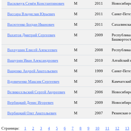
Васильчук Семён Константинович
М
2011
Новосибирс
Вассара Владислав Юрьевич
М
2011
Санкт-Пете
Васютенко Богдан Иванович
М
2011
Сахалинска
Вахитов Дмитрий Сергеевич
М
2009
Республика
Башкортос
Вахрушин Елисей Алексеевич
М
2008
Республика
Вашурин Иван Александрович
М
2010
Алтайский 
Ващенко Андрей Анатольевич
М
1999
Санкт-Пете
Вдовиченко Максим Сергеевич
М
2005
Камчатский
Великосельский Сергей Андреевич
М
2006
Новосибирс
Вербицкий Денис Игоревич
М
2009
Новосибирс
Вербицкий Олег Анатольевич
М
2007
Рязанская о
Страницы:
1
2
3
4
5
6
7
8
9
10
11
12
13