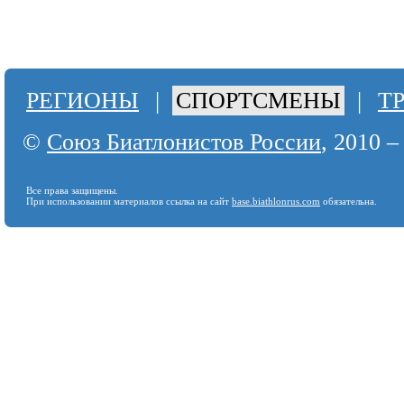
РЕГИОНЫ
|
СПОРТСМЕНЫ
|
Т
©
Союз Биатлонистов России
, 2010 –
Все права защищены.
При использовании материалов ссылка на сайт
base.biathlonrus.com
обязательна.