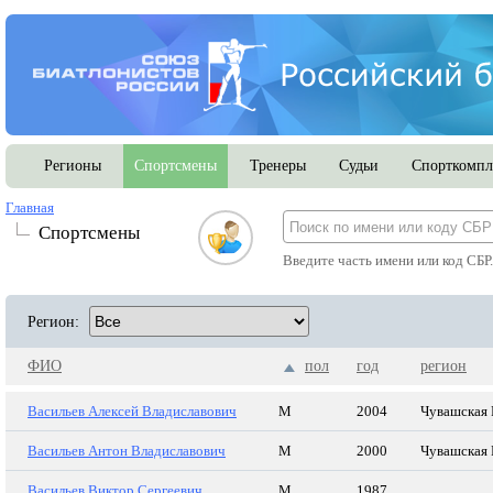
Регионы
Спортсмены
Тренеры
Судьи
Спорткомпл
Главная
Спортсмены
Введите часть имени или код СБР
Регион:
ФИО
пол
год
регион
Васильев Алексей Владиславович
М
2004
Чувашская 
Васильев Антон Владиславович
М
2000
Чувашская 
Васильев Виктор Сергеевич
М
1987