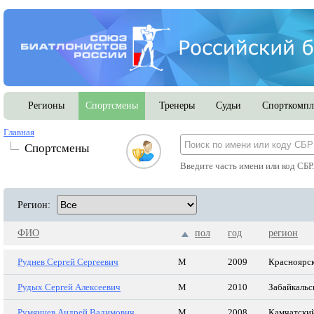
Регионы
Спортсмены
Тренеры
Судьи
Спорткомпл
Главная
Спортсмены
Введите часть имени или код СБР
Регион:
ФИО
пол
год
регион
Руднев Сергей Сергеевич
М
2009
Красноярск
Рудых Сергей Алексеевич
М
2010
Забайкальс
Румянцев Андрей Вадимович
М
2008
Камчатский