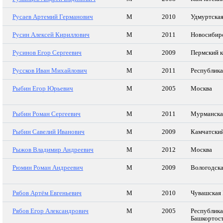
Русаев Артемий Германович
М
2010
Удмуртская
Русин Алексей Кириллович
М
2011
Новосибирс
Русинов Егор Сергеевич
М
2009
Пермский 
Руссков Иван Михайлович
М
2011
Республик
Рыбин Егор Юрьевич
М
2005
Москва
Рыбин Роман Сергеевич
М
2011
Мурманска
Рыбин Савелий Иванович
М
2009
Камчатский
Рыжов Владимир Андреевич
М
2012
Москва
Рюмин Роман Андреевич
М
2009
Вологодска
Рябов Артём Евгеньевич
М
2010
Чувашская 
Рябов Егор Александрович
М
2005
Республика
Башкортос