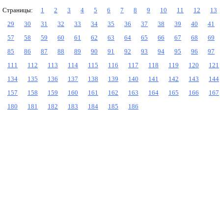
Страницы:
1
2
3
4
5
6
7
8
9
10
11
12
13
29
30
31
32
33
34
35
36
37
38
39
40
41
57
58
59
60
61
62
63
64
65
66
67
68
69
85
86
87
88
89
90
91
92
93
94
95
96
97
111
112
113
114
115
116
117
118
119
120
121
134
135
136
137
138
139
140
141
142
143
144
157
158
159
160
161
162
163
164
165
166
167
180
181
182
183
184
185
186