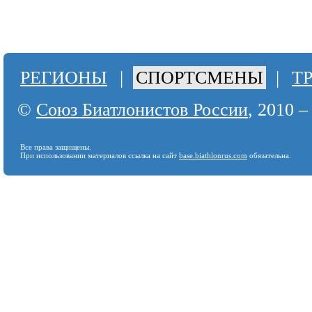
РЕГИОНЫ
|
СПОРТСМЕНЫ
|
Т
©
Союз Биатлонистов России
, 2010 –
Все права защищены.
При использовании материалов ссылка на сайт
base.biathlonrus.com
обязательна.