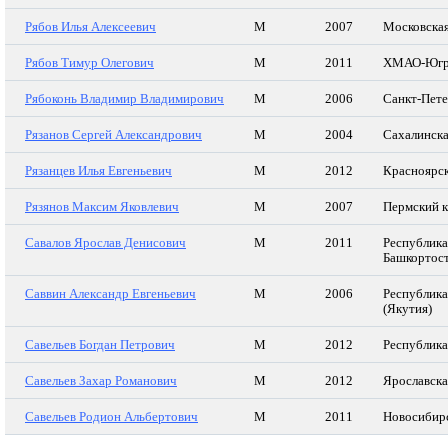
Рябов Илья Алексеевич
М
2007
Московская
Рябов Тимур Олегович
М
2011
ХМАО-Югр
Рябоконь Владимир Владимирович
М
2006
Санкт-Пет
Рязанов Сергей Александрович
М
2004
Сахалинска
Рязанцев Илья Евгеньевич
М
2012
Красноярск
Рязянов Максим Яковлевич
М
2007
Пермский 
Савалов Ярослав Денисович
М
2011
Республика
Башкортос
Саввин Александр Евгеньевич
М
2006
Республика
(Якутия)
Савельев Богдан Петрович
М
2012
Республик
Савельев Захар Романович
М
2012
Ярославска
Савельев Родион Альбертович
М
2011
Новосибирс