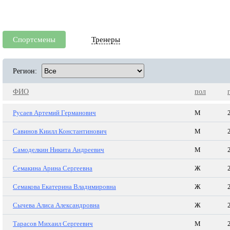
Спортсмены
Тренеры
Регион:
ФИО
пол
Русаев Артемий Германович
М
Савинов Киилл Константинович
М
Самоделкин Никита Андреевич
М
Семакина Арина Сергеевна
Ж
Семакова Екатерина Владимировна
Ж
Сычева Алиса Александровна
Ж
Тарасов Михаил Сергеевич
М