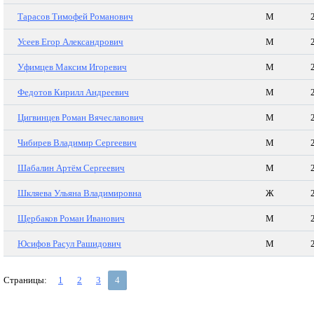
Тарасов Тимофей Романович
М
Усеев Егор Александрович
М
Уфимцев Максим Игоревич
М
Федотов Кирилл Андреевич
М
Цигвинцев Роман Вячеславович
М
Чибирев Владимир Сергеевич
М
Шабалин Артём Сергеевич
М
Шкляева Ульяна Владимировна
Ж
Щербаков Роман Иванович
М
Юсифов Расул Рашидович
М
Страницы:
1
2
3
4