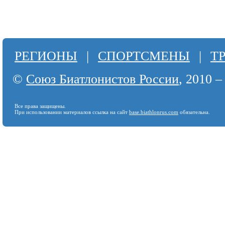
РЕГИОНЫ
|
СПОРТСМЕНЫ
|
Т
©
Союз Биатлонистов России
, 2010 –
Все права защищены.
При использовании материалов ссылка на сайт
base.biathlonrus.com
обязательна.