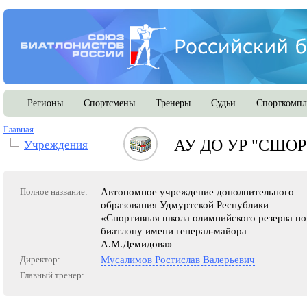
Регионы
Спортсмены
Тренеры
Судьи
Спорткомпл
Главная
АУ ДО УР "СШОР 
Учреждения
Полное название:
Автономное учреждение дополнительного
образования Удмуртской Республики
«Спортивная школа олимпийского резерва по
биатлону имени генерал-майора
А.М.Демидова»
Директор:
Мусалимов Ростислав Валерьевич
Главный тренер: