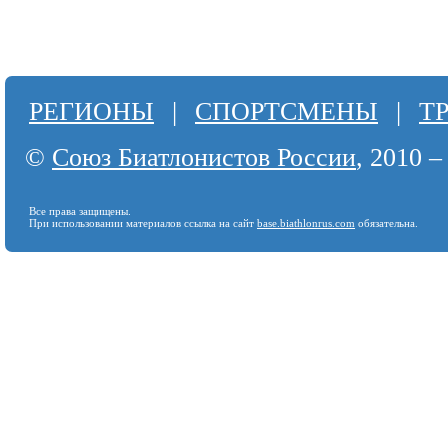
РЕГИОНЫ
|
СПОРТСМЕНЫ
|
Т
©
Союз Биатлонистов России
, 2010 –
Все права защищены.
При использовании материалов ссылка на сайт
base.biathlonrus.com
обязательна.