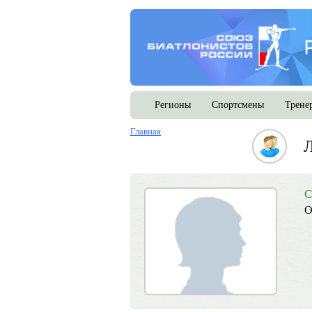
Регионы
Спортсмены
Трене
Главная
С
О