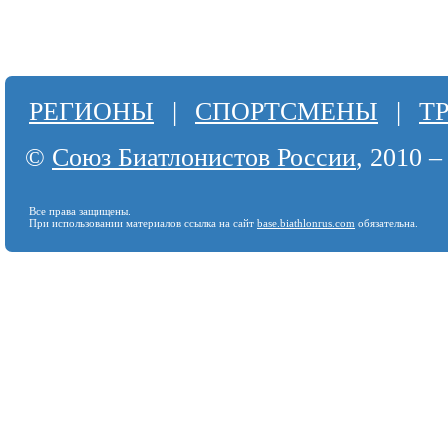
РЕГИОНЫ
|
СПОРТСМЕНЫ
|
Т
©
Союз Биатлонистов России
, 2010 –
Все права защищены.
При использовании материалов ссылка на сайт
base.biathlonrus.com
обязательна.