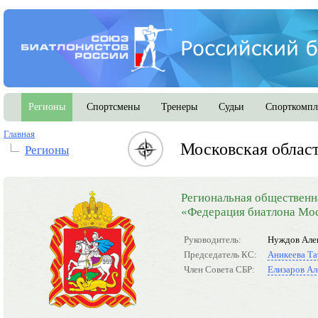
Регионы
Спортсмены
Тренеры
Судьи
Спорткомпл
Главная
Московская облас
Регионы
Региональная общественн
«Федерация биатлона Мос
Руководитель:
Нуждов Але
Председатель КС:
Аникеева Та
Член Совета СБР:
Елизаров Ал