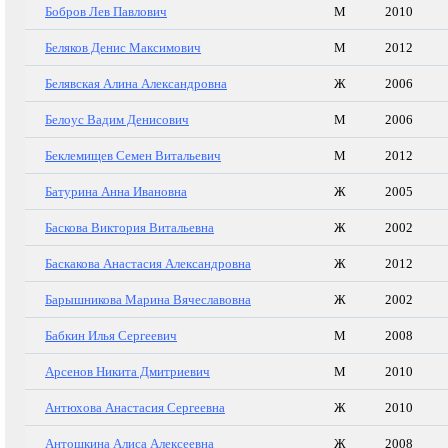
Бобров Лев Павлович
М
2010
Беляков Денис Максимович
М
2012
Белявская Алина Александровна
Ж
2006
Белоус Вадим Денисович
М
2006
Беклемищев Семен Витальевич
М
2012
Батурина Анна Ивановна
Ж
2005
Баскова Виктория Витальевна
Ж
2002
Баскакова Анастасия Александровна
Ж
2012
Барышникова Марина Вячеславовна
Ж
2002
Бабкин Илья Сергеевич
М
2008
Арсенов Никита Дмитриевич
М
2010
Антюхова Анастасия Сергеевна
Ж
2010
Антошкина Алиса Алексеевна
Ж
2008