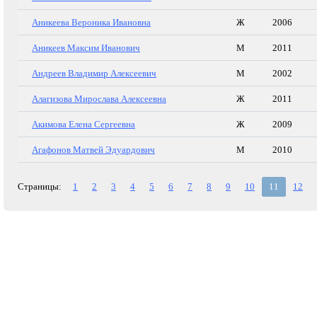
Аникеева Вероника Ивановна
Ж
2006
Аникеев Максим Иванович
М
2011
Андреев Владимир Алексеевич
М
2002
Алагизова Мирослава Алексеевна
Ж
2011
Акимова Елена Сергеевна
Ж
2009
Агафонов Матвей Эдуардович
М
2010
Страницы:
1
2
3
4
5
6
7
8
9
10
11
12