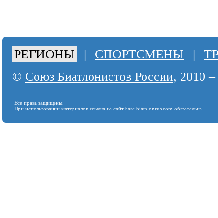
РЕГИОНЫ
|
СПОРТСМЕНЫ
|
Т
©
Союз Биатлонистов России
, 2010 –
Все права защищены.
При использовании материалов ссылка на сайт
base.biathlonrus.com
обязательна.