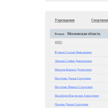
Учреждения
Спортком
Московская область
Регион:
ФИО
Куянов Степан Николаевич
Липова София Дмитриевна
Михеев Кирилл Денисович
Настенко Дарья Сергеевна
Настенко Никита Сергеевич
Нахабцев Владислав Алексеевич
Орлова Дарья Сергеевна