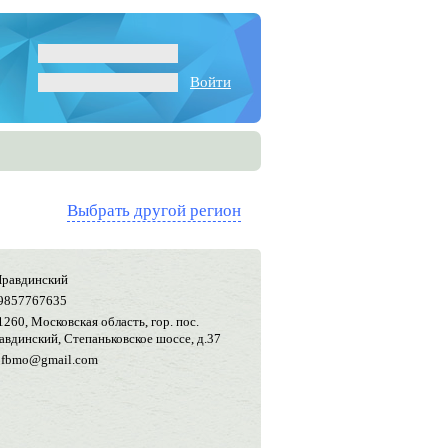
Войти
Выбрать другой регион
 Правдинский
9857767635
1260, Московская область, гор. пос.
авдинский, Степаньковское шоссе, д.37
ofbmo@gmail.com