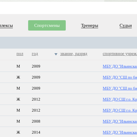
плексы
Спортсмены
Тренеры
Судьи
пол
год
звание, разряд
спортивное учреж
М
2009
МБУ ДО "Ильинска
Ж
2009
МБУ ДО "СШ по би
М
2009
МБУ ДО "СШ по би
Ж
2012
МБУ ДО СШ г.о. Кр
М
2012
МБУ ДО СШ г.о. Кр
М
2008
МБУ ДО "Ильинска
Ж
2014
МБУ ДО "Ильинска