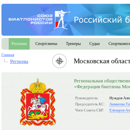
Регионы
Спортсмены
Тренеры
Судьи
Спорткомпл
Главная
Московская облас
Регионы
Региональная общественн
«Федерация биатлона Мос
Руководитель:
Нуждов Але
Председатель КС:
Аникеева Та
Член Совета СБР:
Елизаров Ал