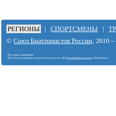
РЕГИОНЫ
|
СПОРТСМЕНЫ
|
Т
©
Союз Биатлонистов России
, 2010 –
Все права защищены.
При использовании материалов ссылка на сайт
base.biathlonrus.com
обязательна.