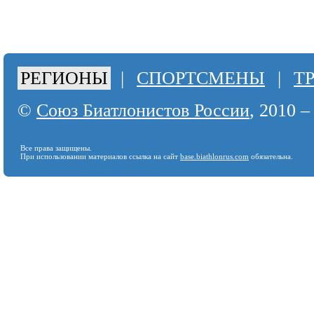
РЕГИОНЫ
|
СПОРТСМЕНЫ
|
Т
©
Союз Биатлонистов России
, 2010 –
Все права защищены.
При использовании материалов ссылка на сайт
base.biathlonrus.com
обязательна.