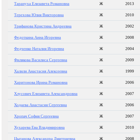
Тарануха Елизавета Романовна
Ж
2013
Терехова Юлия Викторовна
Ж
2010
Трифанова Кристина Андреевна
Ж
2002
Федоткина Анна Игоревна
Ж
2008
Федченко Наталия Игоревна
Ж
2004
Филякова Василиса Сергеевна
Ж
2009
Халили Анастасия Алексеевна
Ж
1999
Харитонова Ирина Романовна
Ж
2006
Хлусович Елизавета Александровна
Ж
2007
Ходаева Анастасия Сергеевна
Ж
2006
Хропач София Сергеевна
Ж
2007
Хухарева Ева Владимировна
Ж
2010
Цыганова Александра Дмитриевна
Ж
2008