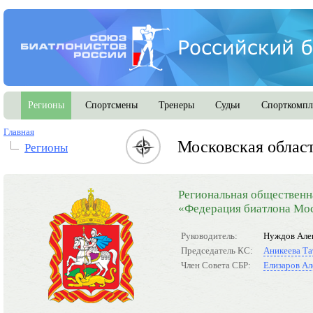
Регионы
Спортсмены
Тренеры
Судьи
Спорткомпл
Главная
Московская облас
Регионы
Региональная общественн
«Федерация биатлона Мос
Руководитель:
Нуждов Але
Председатель КС:
Аникеева Та
Член Совета СБР:
Елизаров Ал