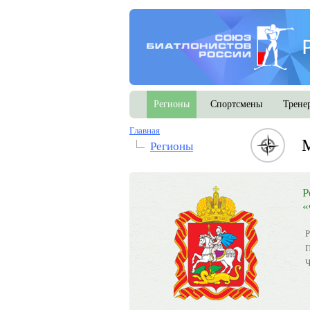
Регионы
Спортсмены
Трене
Главная
М
Регионы
Р
«
Р
П
Ч