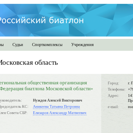
ры
Судьи
Спорткомплексы
Учреждения
осковская область
егиональная общественная организация
Город:
г.
Федерация биатлона Московской области»
Телефоны:
+7
Адрес:
14
уководитель:
Нуждов Алексей Викторович
Пр
редседатель КС:
Аникеева Татьяна Петровна
e-mail:
ro
лен Совета СБР:
Елизаров Александр Матвеевич