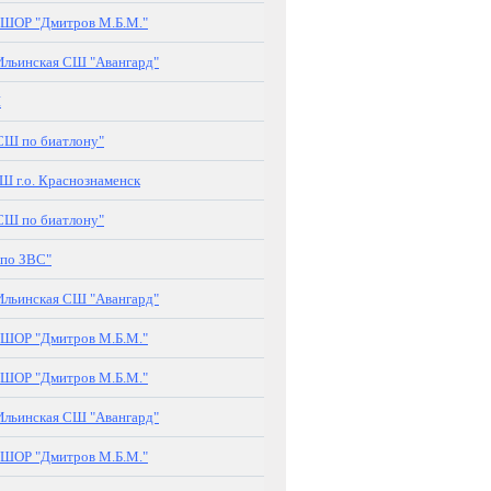
ШОР "Дмитров М.Б.М."
льинская СШ "Авангард"
Ш
Ш по биатлону"
 г.о. Краснознаменск
Ш по биатлону"
по ЗВС"
льинская СШ "Авангард"
ШОР "Дмитров М.Б.М."
ШОР "Дмитров М.Б.М."
льинская СШ "Авангард"
ШОР "Дмитров М.Б.М."