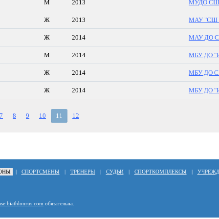
М
2013
МУДО С
Ж
2013
МАУ "СШ 
Ж
2014
МАУ ДО С
М
2014
МБУ ДО "И
Ж
2014
МБУ ДО СШ
Ж
2014
МБУ ДО "И
7
8
9
10
11
12
ОНЫ
|
СПОРТСМЕНЫ
|
ТРЕНЕРЫ
|
СУДЬИ
|
СПОРТКОМПЛЕКСЫ
|
УЧРЕЖ
ase.biathlonrus.com
обязательна.