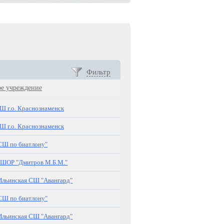
Фильтр
ое учреждение
 г.о. Краснознаменск
 г.о. Краснознаменск
Ш по биатлону"
ШОР "Дмитров М.Б.М."
льинская СШ "Авангард"
Ш по биатлону"
льинская СШ "Авангард"