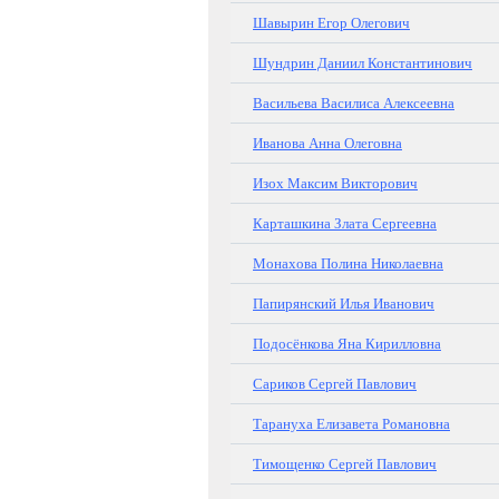
Шавырин Егор Олегович
Шундрин Даниил Константинович
Васильева Василиса Алексеевна
Иванова Анна Олеговна
Изох Максим Викторович
Карташкина Злата Сергеевна
Монахова Полина Николаевна
Папирянский Илья Иванович
Подосёнкова Яна Кирилловна
Сариков Сергей Павлович
Тарануха Елизавета Романовна
Тимощенко Сергей Павлович