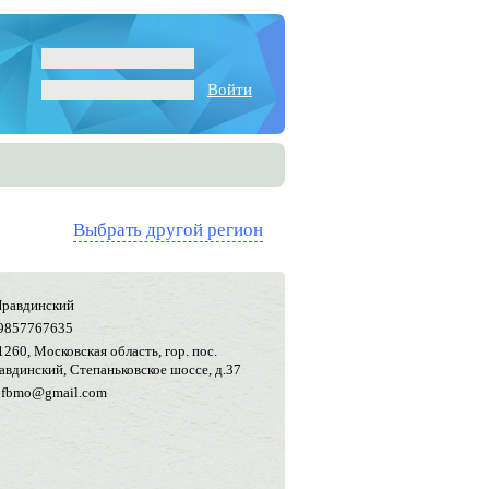
Войти
Выбрать другой регион
 Правдинский
9857767635
1260, Московская область, гор. пос.
авдинский, Степаньковское шоссе, д.37
ofbmo@gmail.com