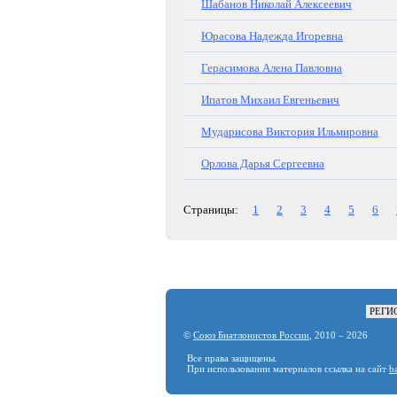
Шабанов Николай Алексеевич
Юрасова Надежда Игоревна
Герасимова Алена Павловна
Ипатов Михаил Евгеньевич
Мударисова Виктория Ильмировна
Орлова Дарья Сергеевна
Страницы:
1
2
3
4
5
6
РЕГИ
©
Союз Биатлонистов России
, 2010 – 2026
Все права защищены.
При использовании материалов ссылка на сайт
b