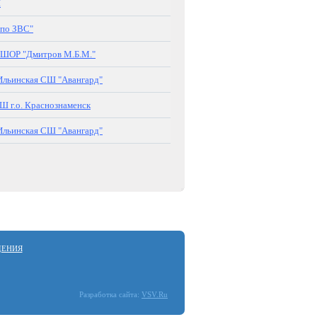
Ш
по ЗВС"
ШОР "Дмитров М.Б.М."
льинская СШ "Авангард"
 г.о. Краснознаменск
льинская СШ "Авангард"
ДЕНИЯ
Разработка сайта:
VSV.Ru