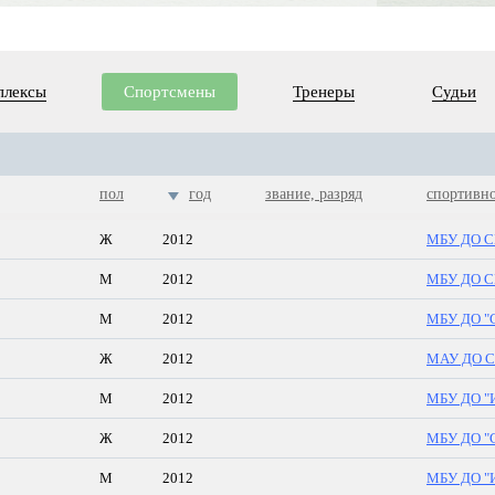
плексы
Спортсмены
Тренеры
Судьи
пол
год
звание, разряд
спортивн
Ж
2012
МБУ ДО СШ
М
2012
МБУ ДО СШ
М
2012
МБУ ДО "С
Ж
2012
МАУ ДО С
М
2012
МБУ ДО "И
Ж
2012
МБУ ДО "С
М
2012
МБУ ДО "И