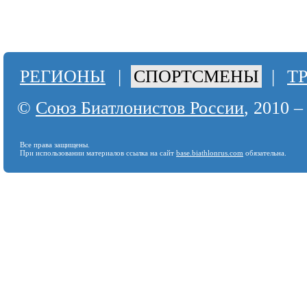
РЕГИОНЫ
|
СПОРТСМЕНЫ
|
Т
©
Союз Биатлонистов России
, 2010 –
Все права защищены.
При использовании материалов ссылка на сайт
base.biathlonrus.com
обязательна.