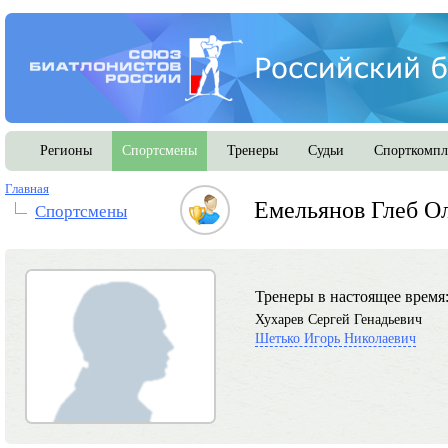
Регионы
Спортсмены
Тренеры
Судьи
Спорткомпл
Главная
Емельянов Глеб О
Спортсмены
Тренеры в настоящее время
Хухарев Сергей Генадьевич
Шетько Игорь Николаевич