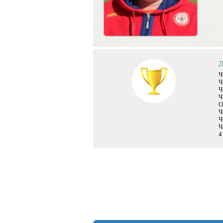
Л
Ч
Ч
Ч
Ч
О
Ч
Ч
Ч
4