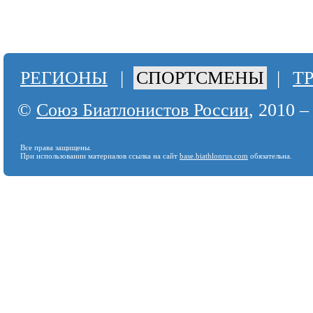
РЕГИОНЫ
|
СПОРТСМЕНЫ
|
Т
©
Союз Биатлонистов России
, 2010 –
Все права защищены.
При использовании материалов ссылка на сайт
base.biathlonrus.com
обязательна.