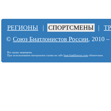
РЕГИОНЫ
|
СПОРТСМЕНЫ
|
Т
©
Союз Биатлонистов России
, 2010 –
Все права защищены.
При использовании материалов ссылка на сайт
base.biathlonrus.com
обязательна.