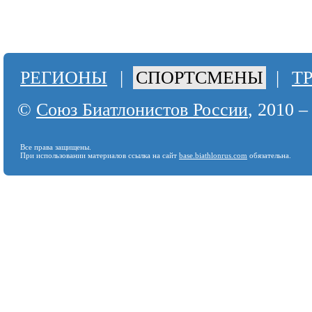
РЕГИОНЫ
|
СПОРТСМЕНЫ
|
Т
©
Союз Биатлонистов России
, 2010 –
Все права защищены.
При использовании материалов ссылка на сайт
base.biathlonrus.com
обязательна.