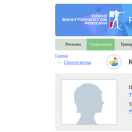
Регионы
Спортсмены
Трене
Главная
К
Спортсмены
П
Ф
Т
Ф