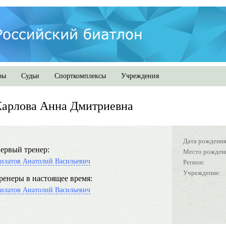
ры
Судьи
Спорткомплексы
Учреждения
арлова Анна Дмитриевна
Дата рождения
ервый тренер:
Место рожден
илатов Анатолий Васильевич
Регион:
Учреждение:
ренеры в настоящее время:
илатов Анатолий Васильевич