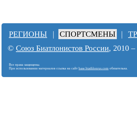
РЕГИОНЫ
|
СПОРТСМЕНЫ
|
Т
©
Союз Биатлонистов России
, 2010 –
Все права защищены.
При использовании материалов ссылка на сайт
base.biathlonrus.com
обязательна.