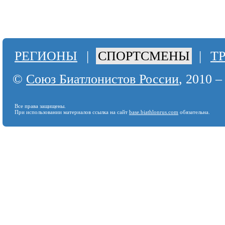
РЕГИОНЫ
|
СПОРТСМЕНЫ
|
Т
©
Союз Биатлонистов России
, 2010 –
Все права защищены.
При использовании материалов ссылка на сайт
base.biathlonrus.com
обязательна.