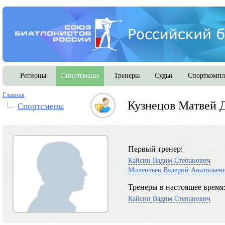
Регионы
Спортсмены
Тренеры
Судьи
Спорткомпл
Главная
Кузнецов Матвей 
Спортсмены
Первый тренер:
Кайсин Вадим Степанович
Милентьев Валерий Анатольев
Тренеры в настоящее время
Кайсин Вадим Степанович