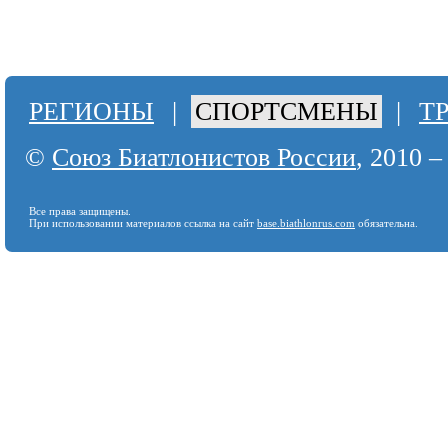
РЕГИОНЫ
|
СПОРТСМЕНЫ
|
Т
©
Союз Биатлонистов России
, 2010 –
Все права защищены.
При использовании материалов ссылка на сайт
base.biathlonrus.com
обязательна.