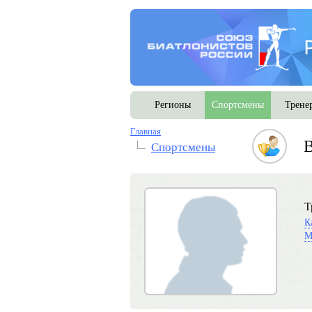
Регионы
Спортсмены
Трене
Главная
В
Спортсмены
Т
К
М