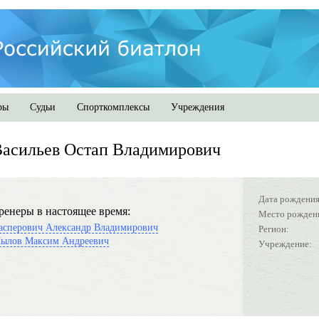
ры
Судьи
Спорткомплексы
Учреждения
асильев Остап Владимирович
Дата рождения
ренеры в настоящее время:
Место рожден
асперович Александр Владимирович
Регион:
ылов Максим Андреевич
Учреждение: