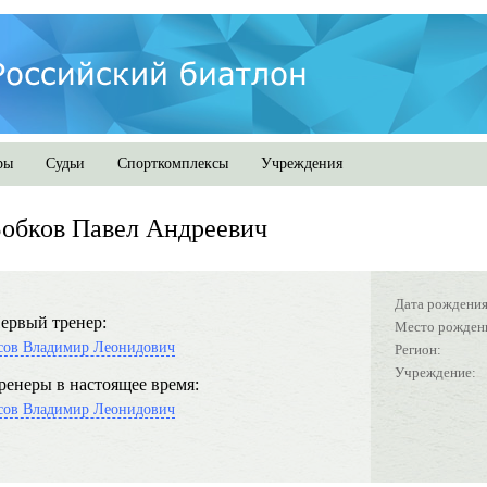
ры
Судьи
Спорткомплексы
Учреждения
обков Павел Андреевич
Дата рождения
ервый тренер:
Место рожден
сов Владимир Леонидович
Регион:
Учреждение:
ренеры в настоящее время:
сов Владимир Леонидович