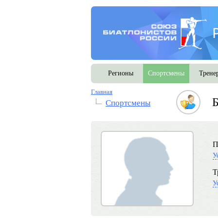
Регионы
Спортсмены
Трене
Главная
Б
Спортсмены
П
У
Т
У