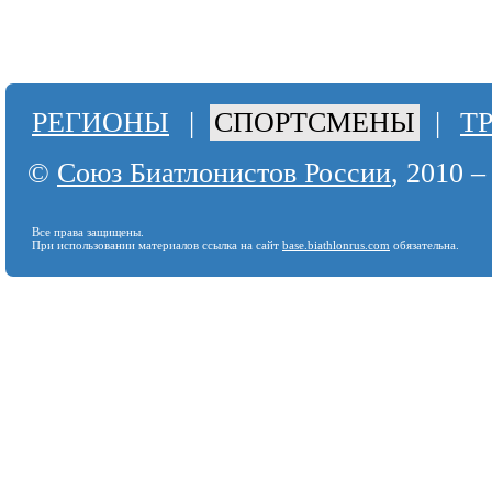
РЕГИОНЫ
|
СПОРТСМЕНЫ
|
Т
©
Союз Биатлонистов России
, 2010 –
Все права защищены.
При использовании материалов ссылка на сайт
base.biathlonrus.com
обязательна.