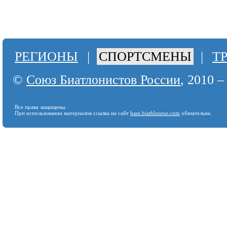
РЕГИОНЫ
|
СПОРТСМЕНЫ
|
Т
©
Союз Биатлонистов России
, 2010 –
Все права защищены.
При использовании материалов ссылка на сайт
base.biathlonrus.com
обязательна.