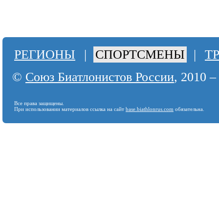
РЕГИОНЫ
|
СПОРТСМЕНЫ
|
Т
©
Союз Биатлонистов России
, 2010 –
Все права защищены.
При использовании материалов ссылка на сайт
base.biathlonrus.com
обязательна.