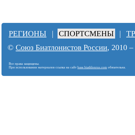
РЕГИОНЫ
|
СПОРТСМЕНЫ
|
Т
©
Союз Биатлонистов России
, 2010 –
Все права защищены.
При использовании материалов ссылка на сайт
base.biathlonrus.com
обязательна.