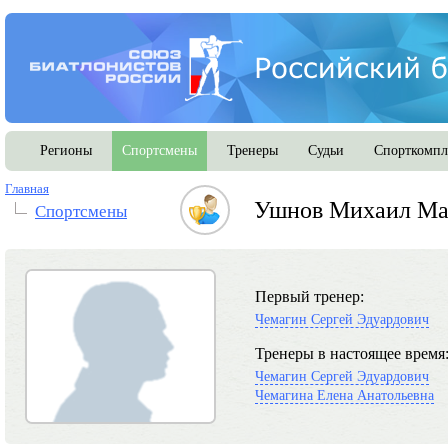
Регионы
Спортсмены
Тренеры
Судьи
Спорткомпл
Главная
Ушнов Михаил Ма
Спортсмены
Первый тренер:
Чемагин Сергей Эдуардович
Тренеры в настоящее время
Чемагин Сергей Эдуардович
Чемагина Елена Анатольевна