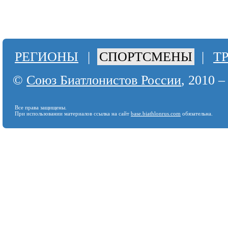
РЕГИОНЫ
|
СПОРТСМЕНЫ
|
Т
©
Союз Биатлонистов России
, 2010 –
Все права защищены.
При использовании материалов ссылка на сайт
base.biathlonrus.com
обязательна.