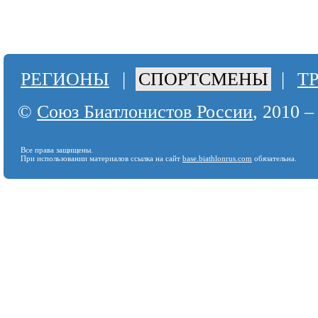
РЕГИОНЫ
|
СПОРТСМЕНЫ
|
Т
©
Союз Биатлонистов России
, 2010 –
Все права защищены.
При использовании материалов ссылка на сайт
base.biathlonrus.com
обязательна.