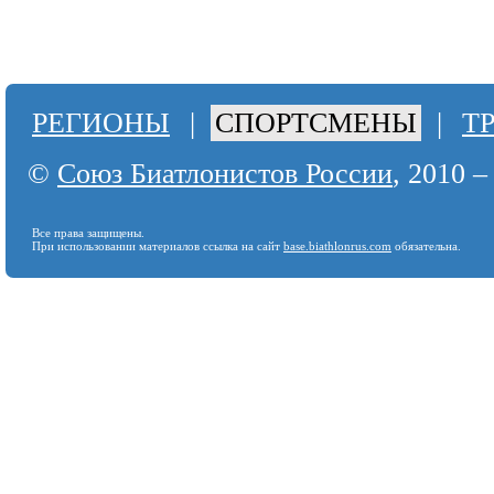
РЕГИОНЫ
|
СПОРТСМЕНЫ
|
Т
©
Союз Биатлонистов России
, 2010 –
Все права защищены.
При использовании материалов ссылка на сайт
base.biathlonrus.com
обязательна.