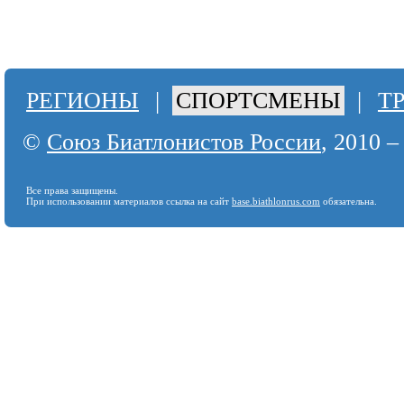
РЕГИОНЫ
|
СПОРТСМЕНЫ
|
Т
©
Союз Биатлонистов России
, 2010 –
Все права защищены.
При использовании материалов ссылка на сайт
base.biathlonrus.com
обязательна.