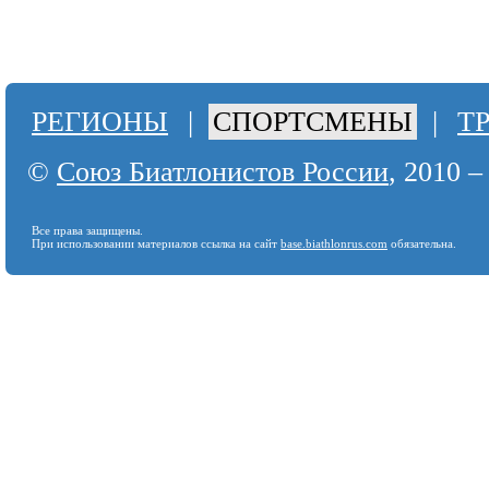
РЕГИОНЫ
|
СПОРТСМЕНЫ
|
Т
©
Союз Биатлонистов России
, 2010 –
Все права защищены.
При использовании материалов ссылка на сайт
base.biathlonrus.com
обязательна.