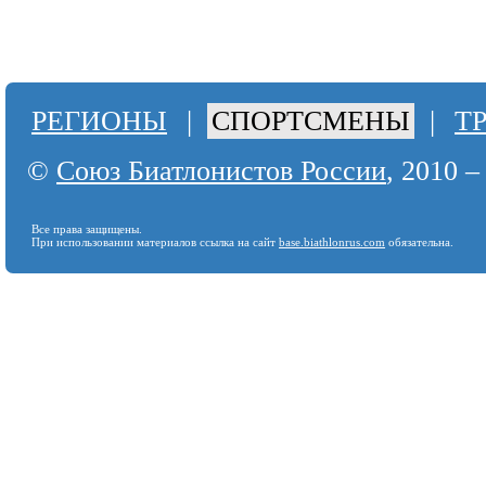
РЕГИОНЫ
|
СПОРТСМЕНЫ
|
Т
©
Союз Биатлонистов России
, 2010 –
Все права защищены.
При использовании материалов ссылка на сайт
base.biathlonrus.com
обязательна.