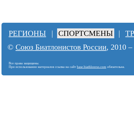
РЕГИОНЫ
|
СПОРТСМЕНЫ
|
Т
©
Союз Биатлонистов России
, 2010 –
Все права защищены.
При использовании материалов ссылка на сайт
base.biathlonrus.com
обязательна.