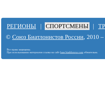
РЕГИОНЫ
|
СПОРТСМЕНЫ
|
Т
©
Союз Биатлонистов России
, 2010 –
Все права защищены.
При использовании материалов ссылка на сайт
base.biathlonrus.com
обязательна.