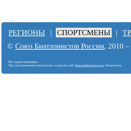
РЕГИОНЫ
|
СПОРТСМЕНЫ
|
Т
©
Союз Биатлонистов России
, 2010 –
Все права защищены.
При использовании материалов ссылка на сайт
base.biathlonrus.com
обязательна.