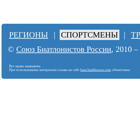
РЕГИОНЫ
|
СПОРТСМЕНЫ
|
Т
©
Союз Биатлонистов России
, 2010 –
Все права защищены.
При использовании материалов ссылка на сайт
base.biathlonrus.com
обязательна.