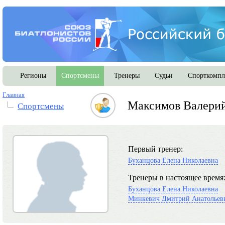
Регионы
Спортсмены
Тренеры
Судьи
Спорткомпл
Главная
Максимов Валерий
Спортсмены
Первый тренер:
Буханцова Елена Николаевна
Тренеры в настоящее время
Буханцова Елена Николаевна
Минкевич Дмитрий Анатольев