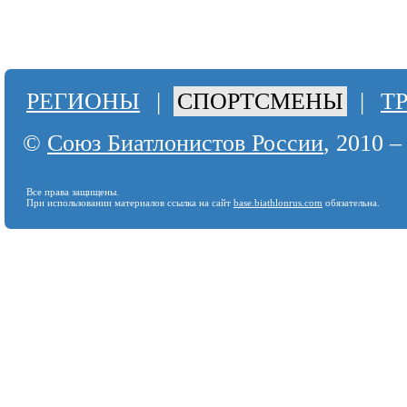
РЕГИОНЫ
|
СПОРТСМЕНЫ
|
Т
©
Союз Биатлонистов России
, 2010 –
Все права защищены.
При использовании материалов ссылка на сайт
base.biathlonrus.com
обязательна.