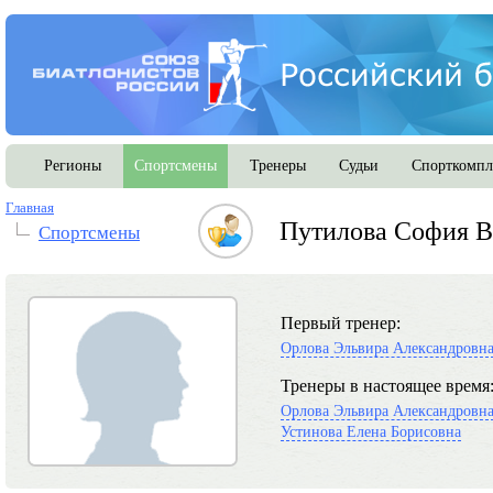
Регионы
Спортсмены
Тренеры
Судьи
Спорткомпл
Главная
Путилова София В
Спортсмены
Первый тренер:
Орлова Эльвира Александровн
Тренеры в настоящее время
Орлова Эльвира Александровн
Устинова Елена Борисовна