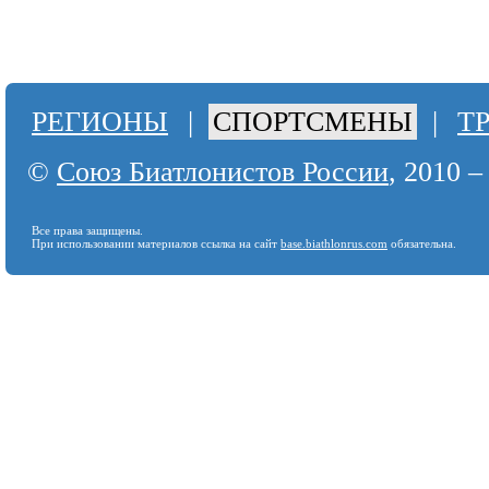
РЕГИОНЫ
|
СПОРТСМЕНЫ
|
Т
©
Союз Биатлонистов России
, 2010 –
Все права защищены.
При использовании материалов ссылка на сайт
base.biathlonrus.com
обязательна.