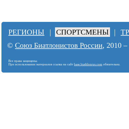
РЕГИОНЫ
|
СПОРТСМЕНЫ
|
Т
©
Союз Биатлонистов России
, 2010 –
Все права защищены.
При использовании материалов ссылка на сайт
base.biathlonrus.com
обязательна.