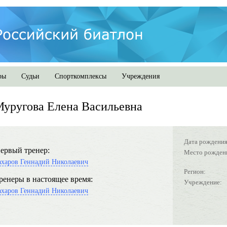
ры
Судьи
Спорткомплексы
Учреждения
уругова Елена Васильевна
Дата рождения
ервый тренер:
Место рожден
ахаров Геннадий Николаевич
Регион:
ренеры в настоящее время:
Учреждение:
ахаров Геннадий Николаевич