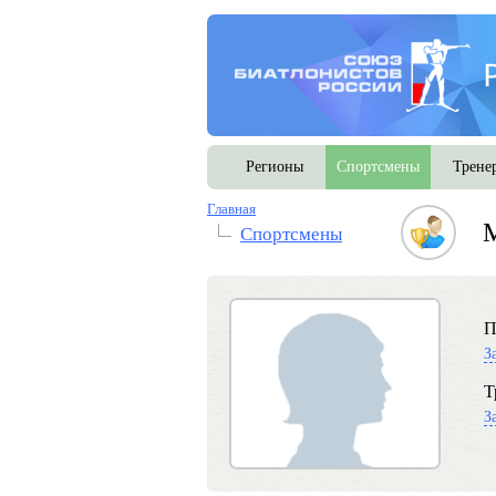
Регионы
Спортсмены
Трене
Главная
М
Спортсмены
П
З
Т
З