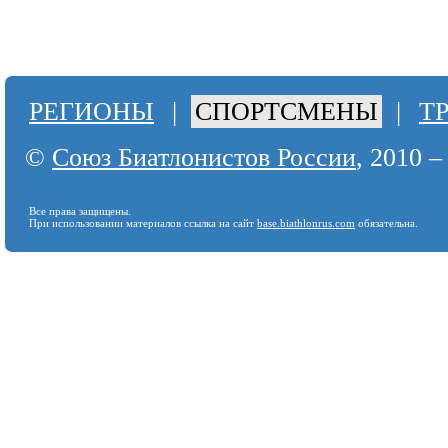
РЕГИОНЫ
|
СПОРТСМЕНЫ
|
Т
©
Союз Биатлонистов России
, 2010 –
Все права защищены.
При использовании материалов ссылка на сайт
base.biathlonrus.com
обязательна.