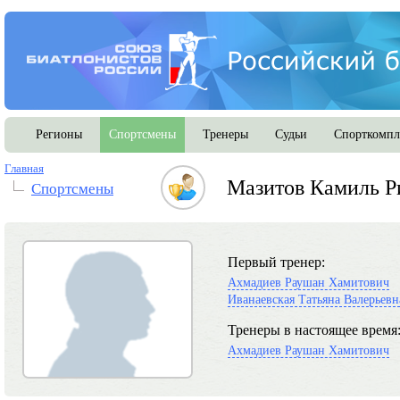
Регионы
Спортсмены
Тренеры
Судьи
Спорткомпл
Главная
Мазитов Камиль Р
Спортсмены
Первый тренер:
Ахмадиев Раушан Хамитович
Иванаевская Татьяна Валерьевн
Тренеры в настоящее время
Ахмадиев Раушан Хамитович