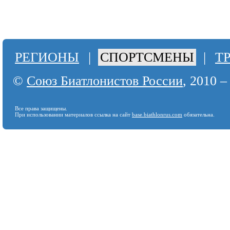
РЕГИОНЫ
|
СПОРТСМЕНЫ
|
Т
©
Союз Биатлонистов России
, 2010 –
Все права защищены.
При использовании материалов ссылка на сайт
base.biathlonrus.com
обязательна.