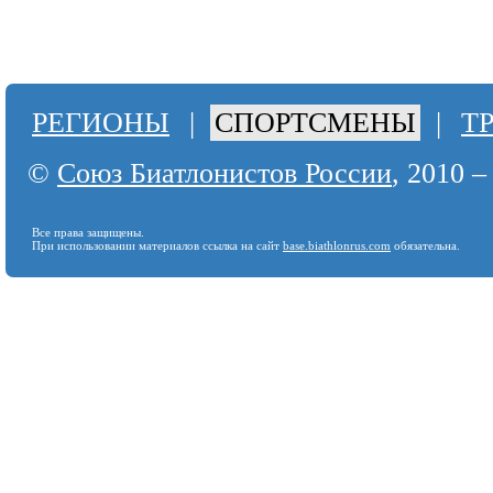
РЕГИОНЫ
|
СПОРТСМЕНЫ
|
Т
©
Союз Биатлонистов России
, 2010 –
Все права защищены.
При использовании материалов ссылка на сайт
base.biathlonrus.com
обязательна.