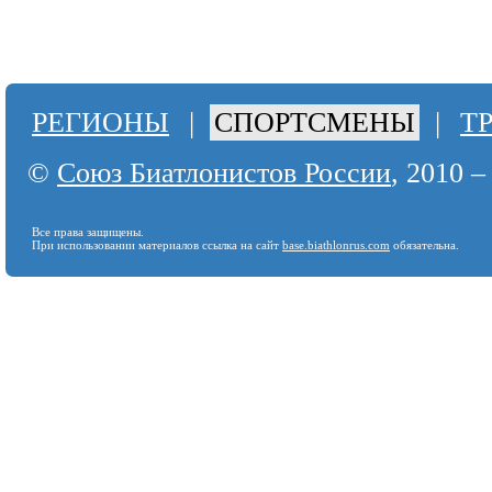
РЕГИОНЫ
|
СПОРТСМЕНЫ
|
Т
©
Союз Биатлонистов России
, 2010 –
Все права защищены.
При использовании материалов ссылка на сайт
base.biathlonrus.com
обязательна.