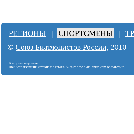
РЕГИОНЫ
|
СПОРТСМЕНЫ
|
Т
©
Союз Биатлонистов России
, 2010 –
Все права защищены.
При использовании материалов ссылка на сайт
base.biathlonrus.com
обязательна.