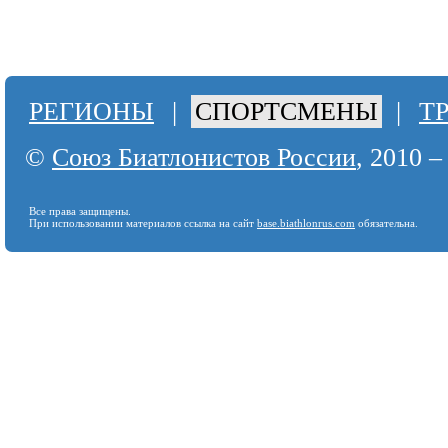
РЕГИОНЫ
|
СПОРТСМЕНЫ
|
Т
©
Союз Биатлонистов России
, 2010 –
Все права защищены.
При использовании материалов ссылка на сайт
base.biathlonrus.com
обязательна.