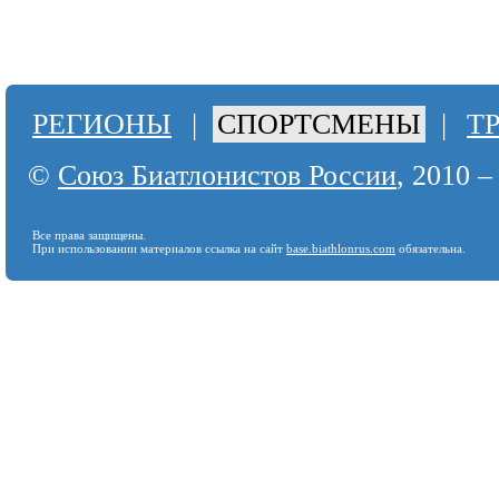
РЕГИОНЫ
|
СПОРТСМЕНЫ
|
Т
©
Союз Биатлонистов России
, 2010 –
Все права защищены.
При использовании материалов ссылка на сайт
base.biathlonrus.com
обязательна.