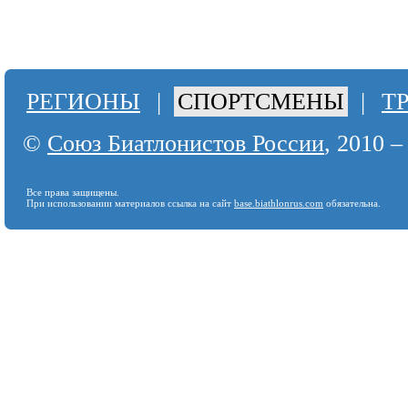
РЕГИОНЫ
|
СПОРТСМЕНЫ
|
Т
©
Союз Биатлонистов России
, 2010 –
Все права защищены.
При использовании материалов ссылка на сайт
base.biathlonrus.com
обязательна.