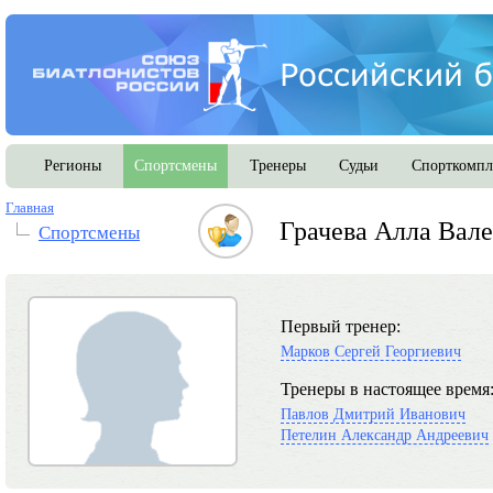
Регионы
Спортсмены
Тренеры
Судьи
Спорткомпл
Главная
Грачева Алла Вал
Спортсмены
Первый тренер:
Марков Сергей Георгиевич
Тренеры в настоящее время
Павлов Дмитрий Иванович
Петелин Александр Андреевич