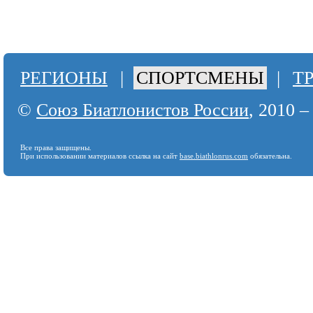
РЕГИОНЫ
|
СПОРТСМЕНЫ
|
Т
©
Союз Биатлонистов России
, 2010 –
Все права защищены.
При использовании материалов ссылка на сайт
base.biathlonrus.com
обязательна.