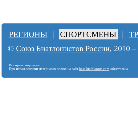
РЕГИОНЫ
|
СПОРТСМЕНЫ
|
Т
©
Союз Биатлонистов России
, 2010 –
Все права защищены.
При использовании материалов ссылка на сайт
base.biathlonrus.com
обязательна.